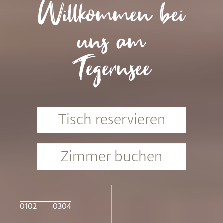
Willkommen bei
uns am
Tegernsee
Tisch reservieren
Zimmer buchen
01
02
03
04